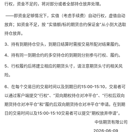
行权，资金不足的，将对部分或者全部持仓放弃处理。
——即资金足够情况下，实值（考虑手续费）自动行权，虚值自动
放弃；如资金不足，按 “实值额/标的期货合约保证金”从小到大选取
持仓放弃。
3、持有到期持仓空头，到期日结算时需按交易所配对结果履约。
4、持有同一到期合约的多空持仓的到期则分别参与行权、履约。
5、行权履约后将建立相应的期货头寸，请注意期货头寸的相关风
险。
6、
在每个交易日的交易时间以及到期日的
15:00-15:
1
0，
交易者
可
以
通过客户端
提交
“行权”、“双向期权持仓对冲平仓”、“行权后双向
期货持仓对冲平仓”和“履约后双向期货持仓对冲平仓”申请。在到期
日的交易时间以及15:00-15:
1
0交易者可以提交“
期权放弃
申请
”。
中信期货有限公司
2026-06-09