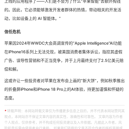
上线的应用程序了——人们是不会为了什么“苹果智能”去额外掏钱
的。因此，它必须能够激发开发者群体的热情，带动相关的开发活
动，比如设备上的 AI 智能体。”
信任危机
苹果因2024年WWDC大会高调宣传的“Apple Intelligence”AI功能
在iPhone16系列上无法兑现，被美国消费者集体诉讼，指控其虚假
广告、误导性营销和不正当竞争，并于上月最终支付了2.5亿美元赔
偿和解。
这或许让一些投资者对苹果在发布会上画的“新大饼”，例如秋季推出
的折叠屏iPhone和iPhone 18 Pro上的AI体验，持更加谨慎和怀疑的
态度。
*
转载声明：本网站转载文章仅为传播更多信息之目的，并不代表本网站赞同其
观点，本网站亦不保证文章内容的真实性、准确性和可靠性。 文章内容为作者
个人观点，仅供参考，并不构成任何投资建议及入市依据。凡据此入市者，风
险和责任需由使用者自行承担。 如果我们转载的文章不符合作者的版权声明或