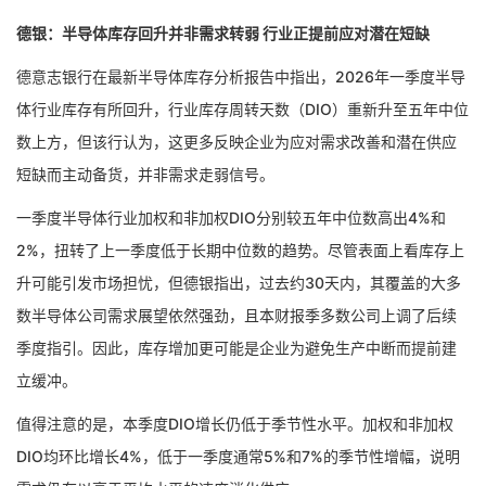
德银：半导体库存回升并非需求转弱 行业正提前应对潜在短缺
德意志银行在最新半导体库存分析报告中指出，2026年一季度半导
体行业库存有所回升，行业库存周转天数（DIO）重新升至五年中位
数上方，但该行认为，这更多反映企业为应对需求改善和潜在供应
短缺而主动备货，并非需求走弱信号。
一季度半导体行业加权和非加权DIO分别较五年中位数高出4%和
2%，扭转了上一季度低于长期中位数的趋势。尽管表面上看库存上
升可能引发市场担忧，但德银指出，过去约30天内，其覆盖的大多
数半导体公司需求展望依然强劲，且本财报季多数公司上调了后续
季度指引。因此，库存增加更可能是企业为避免生产中断而提前建
立缓冲。
值得注意的是，本季度DIO增长仍低于季节性水平。加权和非加权
DIO均环比增长4%，低于一季度通常5%和7%的季节性增幅，说明