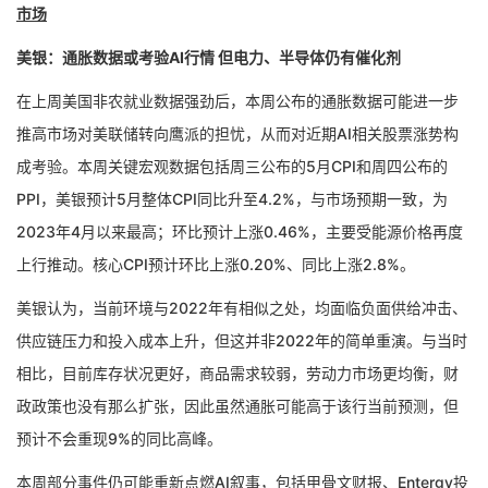
市场
美银：通胀数据或考验AI行情 但电力、半导体仍有催化剂
在上周美国非农就业数据强劲后，本周公布的通胀数据可能进一步
推高市场对美联储转向鹰派的担忧，从而对近期AI相关股票涨势构
成考验。本周关键宏观数据包括周三公布的5月CPI和周四公布的
PPI，美银预计5月整体CPI同比升至4.2%，与市场预期一致，为
2023年4月以来最高；环比预计上涨0.46%，主要受能源价格再度
上行推动。核心CPI预计环比上涨0.20%、同比上涨2.8%。
美银认为，当前环境与2022年有相似之处，均面临负面供给冲击、
供应链压力和投入成本上升，但这并非2022年的简单重演。与当时
相比，目前库存状况更好，商品需求较弱，劳动力市场更均衡，财
政政策也没有那么扩张，因此虽然通胀可能高于该行当前预测，但
预计不会重现9%的同比高峰。
本周部分事件仍可能重新点燃AI叙事，包括甲骨文财报、Entergy投