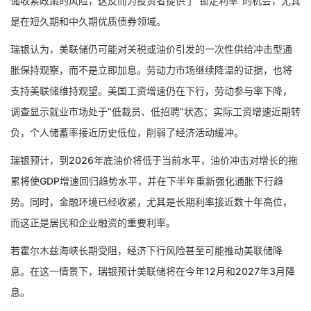
储收紧政策的风险，这反而为投资者提供了“锁定利率”的机会，尤其
是在短久期和中久期优质债券领域。
瑞银认为，美联储仍可能对关税或油价引发的一次性供给冲击型通
胀保持观察，而不是立即加息。劳动力市场继续降温的证据，也将
支持美联储维持观望。美国工资增速仍在下行，劳动参与率下降，
调查显示就业市场处于“低裁员、低招聘”状态；实际工资增速近期转
负，个人储蓄率接近历史低位，削弱了经济活动缓冲。
瑞银预计，到2026年底油价将低于当前水平，油价冲击对增长的拖
累将使GDP增速回归趋势水平，并在下半年重新强化通胀下行趋
势。同时，金融环境已经收紧，尤其是长期利率接近数十年高位，
而这正是居民和企业融资的重要利率。
若霍尔木兹海峡长期受阻，经济下行风险甚至可能推动美联储降
息。在这一情景下，瑞银预计美联储将在今年12月和2027年3月降
息。