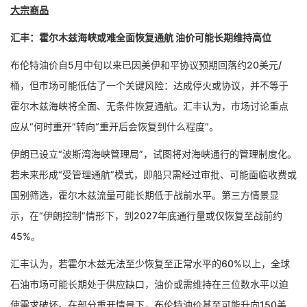
大宗商品
汇丰：霍尔木兹海峡或难全面恢复通航 油价可能长期维持高位
布伦特油价自5月中旬以来已因美伊和平协议预期回落约20美元/
桶，但市场可能低估了一个关键风险：达成停火或协议，并不等于
霍尔木兹海峡将全面、无条件恢复通航。汇丰认为，市场讨论重点
应从“何时重开”转向“重开后会恢复到什么程度”。
伊朗已设立“波斯湾海峡管理局”，试图将对海峡通行的管理制度化。
若未来形成“受管理通航”模式，即船只需经过审批、可能面临收费或
国别筛选，霍尔木兹流量可能长期低于战前水平。第三方情景显
示，在“伊朗控制”情形下，到2027年底通行量或仅恢复至战前约
45%。
汇丰认为，若霍尔木兹无法至少恢复至正常水平的60%以上，全球
石油市场可能长期处于供应缺口，油价或需维持在三位数水平以迫
使需求破坏。在部分重开情景下，布伦特油价甚至可能升向150美