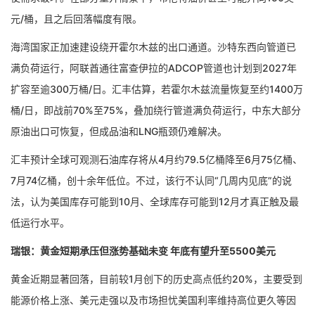
元/桶，且之后回落幅度有限。
海湾国家正加速建设绕开霍尔木兹的出口通道。沙特东西向管道已
满负荷运行，阿联酋通往富查伊拉的ADCOP管道也计划到2027年
扩容至逾300万桶/日。汇丰估算，若霍尔木兹流量恢复至约1400万
桶/日，即战前70%至75%，叠加绕行管道满负荷运行，中东大部分
原油出口可恢复，但成品油和LNG瓶颈仍难解决。
汇丰预计全球可观测石油库存将从4月约79.5亿桶降至6月75亿桶、
7月74亿桶，创十余年低位。不过，该行不认同“几周内见底”的说
法，认为美国库存可能到10月、全球库存可能到12月才真正触及最
低运行水平。
瑞银：黄金短期承压但涨势基础未变 年底有望升至5500美元
黄金近期显著回落，目前较1月创下的历史高点低约20%，主要受到
能源价格上涨、美元走强以及市场担忧美国利率维持高位更久等因