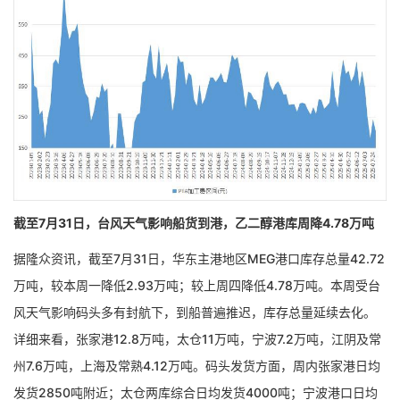
截至7月31日，台风天气影响船货到港，乙二醇港库周降4.78万吨
据隆众资讯，截至7月31日，华东主港地区MEG港口库存总量42.72
万吨，较本周一降低2.93万吨；较上周四降低4.78万吨。本周受台
风天气影响码头多有封航下，到船普遍推迟，库存总量延续去化。
详细来看，张家港12.8万吨，太仓11万吨，宁波7.2万吨，江阴及常
州7.6万吨，上海及常熟4.12万吨。码头发货方面，周内张家港日均
发货2850吨附近；太仓两库综合日均发货4000吨；宁波港口日均