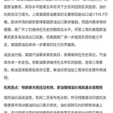
国原油累库，库存水平脱离五年区间下方空间回到区间底部，油价
的库存压力增大。上周美国原油累库的主要原因是出口减少115.7万
桶，欧洲市场的疲软使得美国原油出口需求偏弱。而国内需求保持
健康，炼厂开工仍维持在历史同期高位水平。尽管上周的美国原油
累库更多来自进出口因素，但美国炼厂进一步提高负荷的能力不
足，美国原油后续进一步累库的压力仍然偏高。
成品油方面，美国汽油需求表现良好，表需维持在历史高位，汽油
库存进一步走低。但柴油需求维持在五年区间底部，连续三周累
库。柴油逐渐脱离低库存位置，柴油对原油加工需求的支撑作用减
弱。
机构观点：特朗普关税扰动有限，原油情绪溢价难敌基本面颓势
周四油价延续涨势，机构二货发布观点称，昨日特朗普对印度的关
税使得市场对俄油的出口表示担忧，油价扭转日内的颓势快速上
涨。不过值得注意的是特朗普的关税政策并非单单针对购买俄油，