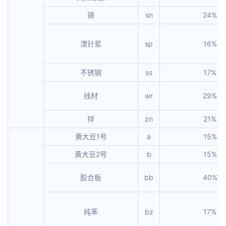
锡
sn
24%
漂针浆
sp
16%
不锈钢
ss
17%
线材
wr
29%
锌
zn
21%
黄大豆1号
a
15%
黄大豆2号
b
15%
胶合板
bb
40%
纯苯
bz
17%