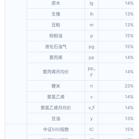
原木
lg
14%
生猪
lh
13%
豆粕
m
13%
棕榈油
p
15%
液化石油气
pg
15%
聚丙烯
pp
14%
pp_
聚丙烯月均价
14%
F
粳米
rr
23%
聚氯乙烯
v
14%
聚氯乙烯月均价
v_F
14%
豆油
y
13%
中证500指数
IC
15%