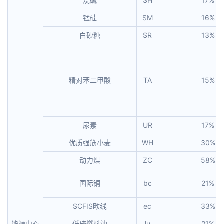
烧碱
SH
17%
锰硅
SM
16%
白砂糖
SR
13%
精对苯二甲酸
TA
15%
尿素
UR
17%
优质强筋小麦
WH
30%
动力煤
ZC
58%
国际铜
bc
21%
SCFIS欧线
ec
33%
能源中心
低硫燃料油
lu
21%