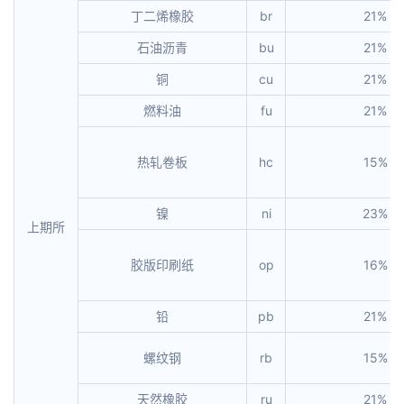
丁二烯橡胶
br
21%
石油沥青
bu
21%
铜
cu
21%
燃料油
fu
21%
热轧卷板
hc
15%
镍
ni
23%
上期所
胶版印刷纸
op
16%
铅
pb
21%
螺纹钢
rb
15%
天然橡胶
ru
21%