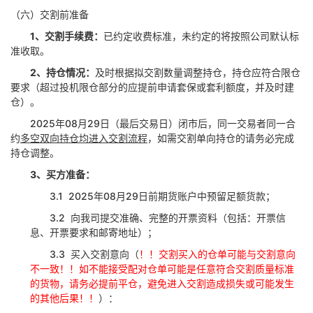
（六）交割前准备
1、
交割手续费：
已约定收费标准，未约定的将按照公司默认标
准收取。
2、
持仓情况：
及时根据拟交割数量调整持仓，持仓应符合限仓
要求（超过投机限仓部分的应提前申请套保或套利额度，并及时建
仓）。
2025年08月29日（最后交易日）闭市后，同一交易者同一合
约
多空双向持仓均进入交割流程
，如需交割单向持仓的请务必完成
持仓调整。
3、
买方准备：
3.1
2025年08月29日前期货账户中预留足额货款；
3.2
向我司提交准确、完整的开票资料（包括：开票信
息、开票要求和邮寄地址）；
3.3
买入交割意向（
！！交割买入的仓单可能与交割意向
不一致！！如不能接受配对仓单可能是任意符合交割质量标准
的货物，请务必提前平仓，避免进入交割造成损失或可能发生
的其他后果！！
）：