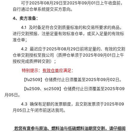
可于
2025年08月29日至2025年09月01日上午收盘前，
自行通过仓单系统提交买方意向。
4
、卖方准备：
4.1
及时备足符合交割质量标准的和交易所要求的商品，
进行交割预报、注册足量有效标准仓单，或买入足量的有效标
准仓单；
4.2
最迟应于
2025年08月29日前将足量的、有效的交割
仓单交割授权至我公司（质押仓单须于2025年09月01日上午
授权完成质押转交割）；
特别提示：
有效仓单
应满足：
【
fu2509
】仓储费付止日须覆盖
至
2025年09月02日
。
【
lu2509、sc2509
】仓储费付止日须覆盖至
2025年09
月05日
。
4.3
确保有足额的发票额度，且交割发票须于
2025年09
月05日上午闭市前送达我司。
若您有意参与原油、燃料油与低硫燃料油期货交割，请仔细阅