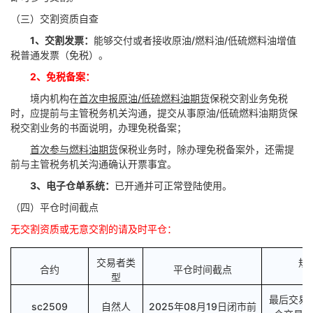
（三）交割资质自查
1、
交割发票：
能够交付或者接收原油
/
燃料油
/
低硫燃料油增值
税普通发票（免税）。
2、免税备案：
境内机构在
首次
申报原油
/
低硫燃料油期货
保税交割业务免税
时，应提前与主管税务机关沟通，提交从事原油
/
低硫燃料油期货保
税交割业务的书面说明，办理免税备案；
首次
参与燃料油期货
保税业务时，除办理免税备案外，还需提
前与主管税务机关沟通确认开票事宜。
3
、
电子仓单系统：
已开通并可正常登陆使用。
（四）平仓时间截点
无交割资质或无意交割的请及时平仓：
交易者类
规
合约
平仓时间截点
型
最后交易
sc
2509
自然人
2025年08月19日
闭市前