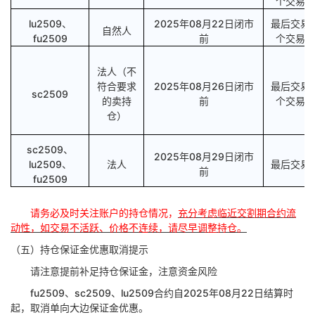
个交易日
lu
2509、
2025年08月22日
闭市
最后交易
自然人
fu
2509
前
个交易日
法人（不
符合要求
2025年08月26日
闭市
最后交易
sc
2509
的卖持
前
个交易日
仓）
sc
2509、
2025年08月29日
闭市
lu
2509、
法人
最后交易
前
fu
2509
请务必及时关注账户的持仓情况，
充分考虑临近交割期合约流
动性，如交易不活跃、价格不连续，请尽早调整持仓。
（五）持仓保证金优惠取消提示
请注意提前补足持仓保证金，注意资金风险
fu2509、sc2509、lu2509合约自2025年08月22日结算时
起，取消单向大边保证金优惠。