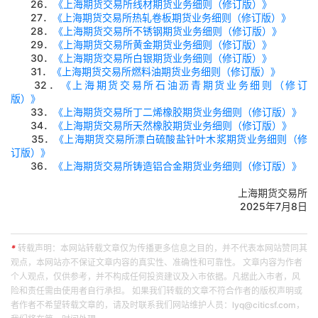
26
．
《上海期货交易所线材期货业务细则（修订版）》
27
．
《上海期货交易所热轧卷板期货业务细则（修订版）》
28
．
《上海期货交易所不锈钢期货业务细则（修订版）》
29
．
《上海期货交易所黄金期货业务细则（修订版）》
30
．
《上海期货交易所白银期货业务细则（修订版）》
31
．
《上海期货交易所燃料油期货业务细则（修订版）》
32
．
《上海期货交易所石油沥青期货业务细则（修订
版）》
33
．
《上海期货交易所丁二烯橡胶期货业务细则（修订版）》
34
．
《上海期货交易所天然橡胶期货业务细则（修订版）》
35
．
《上海期货交易所漂白硫酸盐针叶木浆期货业务细则（修
订版）》
36
．
《上海期货交易所铸造铝合金期货业务细则（修订版）》
上海期货交易所
2025
年
7
月
8
日
*
转载声明：本网站转载文章仅为传播更多信息之目的，并不代表本网站赞同其
观点，本网站亦不保证文章内容的真实性、准确性和可靠性。 文章内容为作者
个人观点，仅供参考，并不构成任何投资建议及入市依据。凡据此入市者，风
险和责任需由使用者自行承担。 如果我们转载的文章不符合作者的版权声明或
者作者不希望转载文章的，请及时联系我们网站维护人员：lyq@citicsf.com，