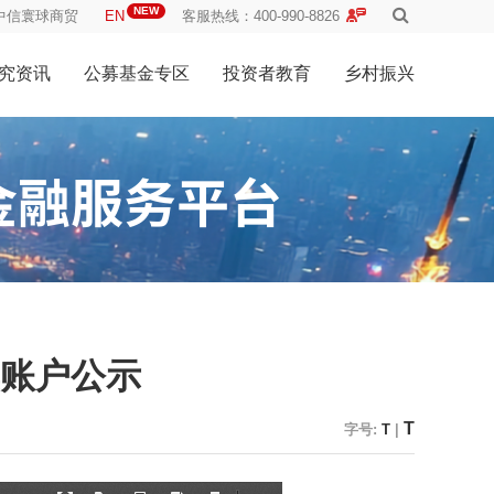
NEW
中信寰球商贸
EN
客服热线：400-990-8826
究资讯
公募基金专区
投资者教育
乡村振兴
账户公示
T
字号:
T
|