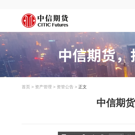
首页
>
资产管理
>
资管公告
>
正文
中信期货