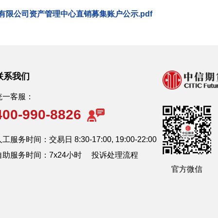
期货有限公司资产管理中心直销募集账户公示.pdf
联系我们
统一客服：
400-990-8826
工服务时间：交易日 8:30-17:00, 19:00-22:00
自助服务时间：7x24小时
投诉处理流程
官方微信