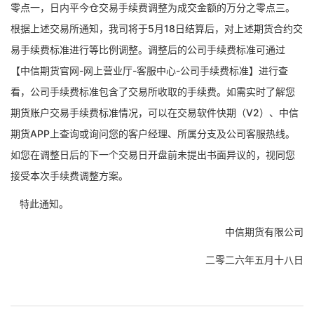
零点一，日内平今仓交易手续费调整为成交金额的万分之零点三。
根据上述交易所通知，我司将于
5
月
18
日
结算后
，对上述期货合约交
易手续费标准进行等比例调整。调整后的公司手续费标准可通过
【中信期货官网
-网上营业厅-客服中心-公司手续费标准】进行查
看，公司手续费标准包含了交易所收取的手续费。如需实时了解您
期货账户交易手续费标准情况，可以在交易软件快期（V2）、中信
期货APP上查询或询问您的客户经理、所属分支
及
公司客服热线。
如您在调整日后的下一个交易日开盘前未提出书面异议的，视同您
接受本次手续费调整方案。
特此通知。
中信期货有限公司
二零二
六
年
五
月
十八
日