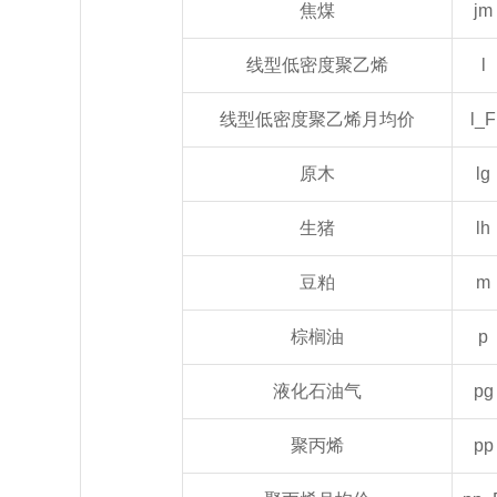
焦煤
jm
线型低密度聚乙烯
l
线型低密度聚乙烯月均价
l_F
原木
lg
生猪
lh
豆粕
m
棕榈油
p
液化石油气
pg
聚丙烯
pp