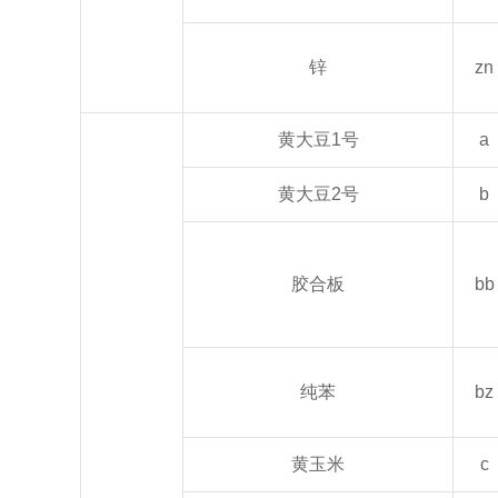
锌
zn
黄大豆1号
a
黄大豆2号
b
胶合板
bb
纯苯
bz
黄玉米
c