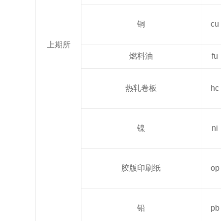
铜
cu
上期所
燃料油
fu
热轧卷板
hc
镍
ni
胶版印刷纸
op
铅
pb