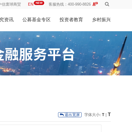
NEW
中信寰球商贸
EN
客服热线：400-990-8826
究资讯
公募基金专区
投资者教育
乡村振兴
T
字体大小:
T
|
退出宽屏