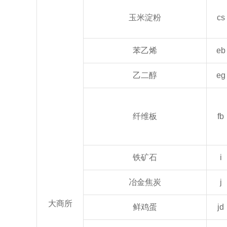
玉米淀粉
cs
苯乙烯
eb
乙二醇
eg
纤维板
fb
铁矿石
i
冶金焦炭
j
大商所
鲜鸡蛋
jd