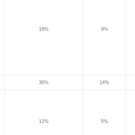
19%
9%
30%
14%
12%
5%