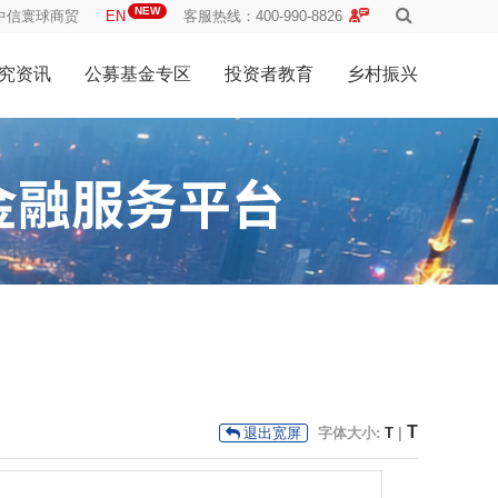
NEW
中信寰球商贸
EN
客服热线：400-990-8826
究资讯
公募基金专区
投资者教育
乡村振兴
T
字体大小:
T
|
退出宽屏