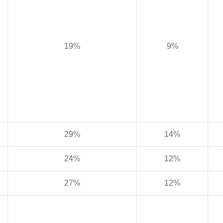
19%
9%
29%
14%
24%
12%
27%
12%