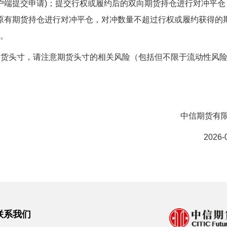
户端
提交申请
)；提交
行权
或
履约后的双向期货持仓进行对冲平仓
原有
期货
持仓进行对冲平仓
，
对冲数量不超过行权
或
履约获得的
0。
期货头寸，请注意期货头寸的相关风险（包括但不限于流动性风
中信期货有
2026-
联系我们