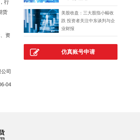
，
行
期货
美股收盘：三大股指小幅收
跌 投资者关注中东谈判与企
业财报
险、资
仿真账号申请
限公司
06-04