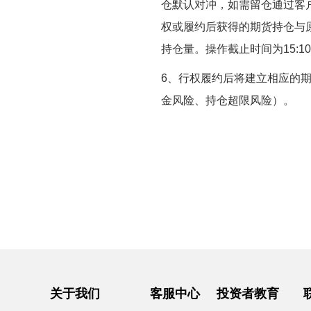
仓默认对冲，如需留仓通过
客
权
或
履约后获得的期货持仓与
持仓量
。操作截止时间为
15:1
6、行权履约后将建立相应的
金风险、持仓超限风险）。
关于我们
客服中心
投资者教育