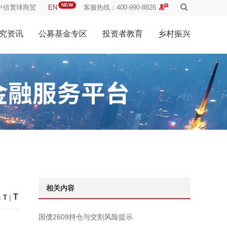
NEW
中信寰球商贸
EN
客服热线：400-990-8826
究资讯
公募基金专区
投资者教育
乡村振兴
相关内容
T
:
T
|
国债2609持仓与交割风险提示