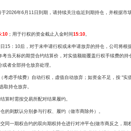
将于
2026年6月11日到期，请持续关注临近到期持仓，并根据市
5:10
；用于行权的资金截止入金时间
15:10
。
日15：10后，对于未申请行权或未申请放弃的持仓，
公司将根
参考当天标的期货合约结算价，对实值额能覆盖行权手续费的持
分或者全部持仓放弃处理。
（考虑手续费）自动行权，虚值自动放弃；如资金不足，按 “实值
大选取持仓放弃。
日结算时需按交易所配对结果履约。
持仓的则默认分别参与行权、履约（做市商除外）。
提交
同一期权合约的双向期权持仓进行对冲平仓
(
做市商反之，期