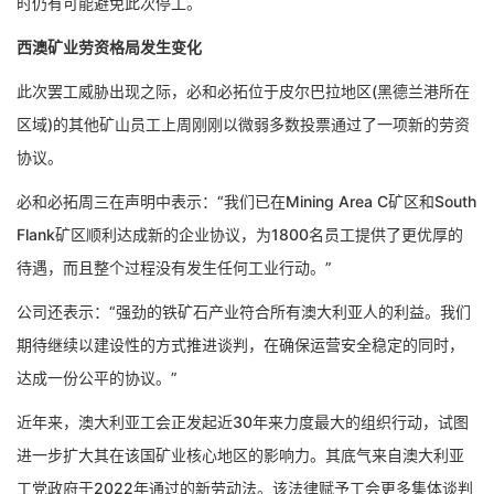
时仍有可能避免此次停工。
西澳矿业劳资格局发生变化
此次罢工威胁出现之际，必和必拓位于皮尔巴拉地区(黑德兰港所在
区域)的其他矿山员工上周刚刚以微弱多数投票通过了一项新的劳资
协议。
必和必拓周三在声明中表示：“我们已在Mining Area C矿区和South
Flank矿区顺利达成新的企业协议，为1800名员工提供了更优厚的
待遇，而且整个过程没有发生任何工业行动。”
公司还表示：“强劲的铁矿石产业符合所有澳大利亚人的利益。我们
期待继续以建设性的方式推进谈判，在确保运营安全稳定的同时，
达成一份公平的协议。”
近年来，澳大利亚工会正发起近30年来力度最大的组织行动，试图
进一步扩大其在该国矿业核心地区的影响力。其底气来自澳大利亚
工党政府于2022年通过的新劳动法。该法律赋予工会更多集体谈判