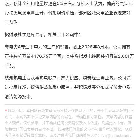
热，预计全年用电量增速在5%左右。分析人士认为，偏高的气温已
带动火电发电量上升，叠加煤价承压，部分区域火电企业表现或好
于预期。
据财联社主题库显示，相关上市公司中：
粤电力A
专注于电力的生产和销售，截止2025年3月末，公司拥有
可控装机容量4,176.75万千瓦，其中燃煤发电控股装机容量2,001万
千瓦。
杭州热电
主要从事热电联产、热力供应、煤炭经营等业务。公司通
过批发煤炭、提供供热和发电服务，并积极发展分布式光伏发电及
清洁能源技术。
*
转载声明：本网站转载文章仅为传播更多信息之目的，并不代表本网站赞同其
观点，本网站亦不保证文章内容的真实性、准确性和可靠性。 文章内容为作者
个人观点，仅供参考，并不构成任何投资建议及入市依据。凡据此入市者，风
险和责任需由使用者自行承担。 如果我们转载的文章不符合作者的版权声明或
者作者不希望转载文章的，请及时联系我们网站维护人员：lyq@citicsf.com，