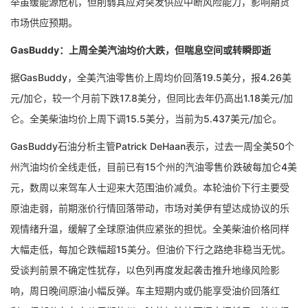
举虽缓能源危机，但削弱其应对突发供应中断风险能力，影响期货
市场供应预期。
GasBuddy：上周全美汽油均价大跌，但喘息空间或转瞬即逝
据GasBuddy，全美汽油零售价上周均价回落19.5美分，报4.26美
元/加仑，较一个月前下跌17.8美分，但同比去年仍高出1.18美元/加
仑。全美柴油均价上周下调15.5美分，当前为5.437美元/加仑。
GasBuddy石油分析主管Patrick DeHaan表示，过去一周全美50个
州汽油均价全线走低，目前已有15个州的汽油零售价跌破每加仑4美
元，数周以来驾车人士迎来大范围油价减负。本轮油价下行主要受
原油走弱，前期涨价行情回落带动，市场对美伊有望达成协议的乐
观情绪升温，缓解了全球原油供应紧张的担忧。全美柴油价格同样
大幅走低，每加仑跌幅超15美分。但油价下行之路绝非稳当无忧。
受谈判前景不确定性犹存，以色列再度发起袭击推升地缘风险影
响，周日晚间原油小幅反弹。车主短期内或仍能享受油价回落红