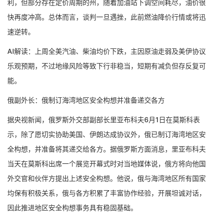
利，但部分存在定价周期的州，随着加油站下调空间耗尽，油价很
快再度冲高。总体而言，谈判一旦遇挫，此前燃油降价行情或将迅
速逆转。
AI解读：上周全美汽油、柴油均价下跌，主因原油走弱及美伊协议
乐观预期，不过地缘风险等致下行非稳当，短期有减负但存反复可
能。
俄副外长：俄制订海湾地区安全构想并准备递交各方
据央视新闻，俄罗斯外交部副部长里亚布科夫6月1日在莫斯科表
示，除了愿切实协助美国、伊朗达成协议外，俄已制订海湾地区安
全构想，并准备将其递交给各方。据俄罗斯方面消息，里亚布科夫
当天在莫斯科出席一个展览开幕式时对当地媒体说，俄方将向他国
外交官和伙伴方提出上述安全构想。他说，俄与海湾地区所有国家
均保有积极关系，俄与各方积累了丰富协作经验，开展坦诚对话，
因此推进地区安全构想事务具有稳固基础。