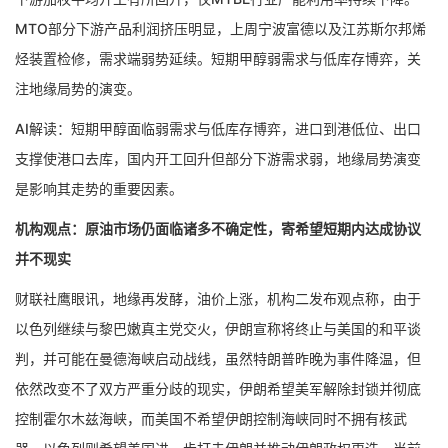
MTO部分下游产品利润挤压明显，上周宁波富德以及江苏斯尔邦烯
烃装置检修，需求端弱势延续。短期甲醇弱需求与低库存博弈，关
注地缘局势的演变。
AI解读：短期甲醇面临弱需求与低库存博弈，进口到港低位、出口
支撑使港口去库，国内开工回升但部分下游需求弱，地缘局势演变
是影响其走势的重要因素。
机构观点：原油市场仍面临诸多不确定性，寄希望短期内达成协议
并不现实
财联社鹰眼讯，地缘再发酵，油价上涨，机构二发布观点称，由于
以色列继续与黎巴嫩真主党交火，伊朗宣称将终止与美国的和平谈
判，并可能在曼德海峡启动战线，虽然特朗普昨晚为事件降温，但
依然改变不了双方严重分歧的现实，伊朗希望美军解除封锁并彻底
控制霍尔木兹海峡，而美国不希望伊朗控制海峡同时不拥有核武