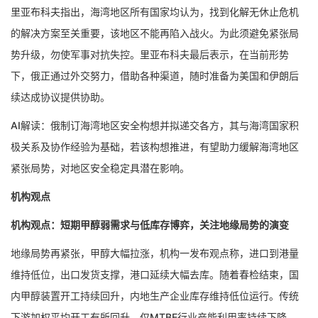
里亚布科夫指出，海湾地区所有国家均认为，找到化解无休止危机
的解决方案至关重要，该地区不能再陷入战火。为此须避免紧张局
势升级，勿使军事对抗失控。里亚布科夫最后表示，在当前形势
下，俄正通过外交努力，借助各种渠道，随时准备为美国和伊朗后
续达成协议提供协助。
AI解读：俄制订海湾地区安全构想并拟递交各方，其与海湾国家积
极关系及协作经验为基础，若该构想推进，有望助力缓解海湾地区
紧张局势，对地区安全稳定具潜在影响。
机构观点
机构观点：短期甲醇弱需求与低库存博弈，关注地缘局势的演变
地缘局势再紧张，甲醇大幅拉涨，机构一发布观点称，进口到港量
维持低位，出口发货支撑，港口延续大幅去库。随着春检结束，国
内甲醇装置开工持续回升，内地生产企业库存维持低位运行。传统
下游加权平均开工有所回升，仅MTBE行业产能利用率持续下降。