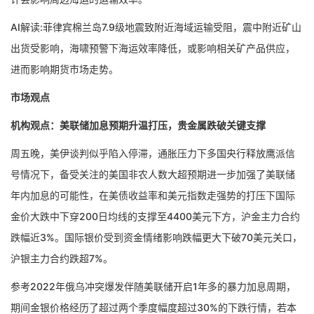
AI解读:菲律宾棉兰岛7.9级地震致附近海域运输受阻，震中附近矿山
出货受影响，海啸预警下海运效率降低，或影响相关矿产品供应，
进而影响期货市场走势。
市场观点
机构观点：美联储加息预期升温打压，贵金属跌破关键支撑
周五晚，美伊谈判似乎陷入停滞，通胀压力下多国央行释放鹰派信
号情况下，备受关注的美国非农人数大超预期进一步加强了美联储
年内加息的可能性，在美债收益率和美元指数走强势的打压下国际
金价大跌中下穿200日均线的支撑至4400美元下方，沪金主力合约
跌幅近3%。国际银价受到资金情绪影响跌幅更大下破70美元关口，
沪银主力合约跌超7%。
参考2022年俄乌冲突爆发伴随美联储开启1年多的暴力加息周期，
期间金银价格经历了超过两个季度幅度超过30%的下跌行情，若本