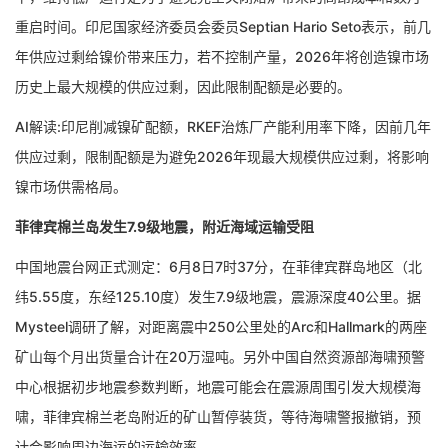
重启时间。印尼国家经济委员会委员Septian Hario Seto表示，前几
年供应过剩给镍价带来压力，若不控制产量，2026年将创造镍市场
历史上最大规模的供应过剩，因此限制配额是必要的。
AI解读:印尼削减镍矿配额，RKEF治炼厂产能利用率下降，因前几年
供应过剩，限制配额是为避免2026年现最大规模供应过剩，将影响
镍市场供需格局。
菲律宾棉兰岛发生7.9级地震，附近海域运输受阻
中国地震台网正式测定：6月8日7时37分，在菲律宾群岛地区（北
纬5.55度，东经125.10度）发生7.9级地震，震源深度40公里。据
Mysteel调研了解，对距离震中250公里处的Arc和Hallmark的两座
矿山每个月出货量合计在20万湿吨。另外中国自然资源部海啸预警
中心根据初步地震参数判断，地震可能会在震源周围引发大规模海
啸，菲律宾棉兰老岛附近的矿山暂停装货，等待海啸警报撤销，预
计会影响周边海运的运输效率。