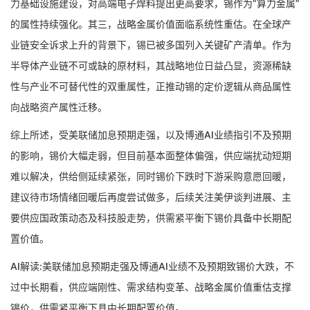
力基础设施建设，对高端电子焊料提出更高要求，锡作为“算力金属”
的属性持续强化。其三，战略金属价值面临系统性重估。在全球产
业链安全诉求上升的背景下，锡已被多国列入关键矿产清单。作为
半导体产业链不可或缺的原材料，其战略地位日益凸显，资源稀缺
性与产业不可替代性的双重属性，正推动锡的定价逻辑从商品属性
向战略资产属性迁移。
综上所述，受美联储加息预期走强，以及博通AI业绩指引不及预期
的影响，锡价大幅走弱，但目前基本面整体偏强，供应端扰动短期
难以解决，供给侧延续紧张，同时锡价下跌时下游采购意愿回暖，
建议待市场情绪回暖后再度尝试做多，后续关注美伊谈判进展、主
要供应国政策动态及科技股走势，供需紧平衡下锡价具备中长期配
置价值。
AI解读:美联储加息预期走强及博通AI业绩不及预期致锡价大跌，不
过中长期看，供应端刚性、需求结构变革、战略金属价值重估支撑
锡价，供需紧平衡下具中长期配置价值。