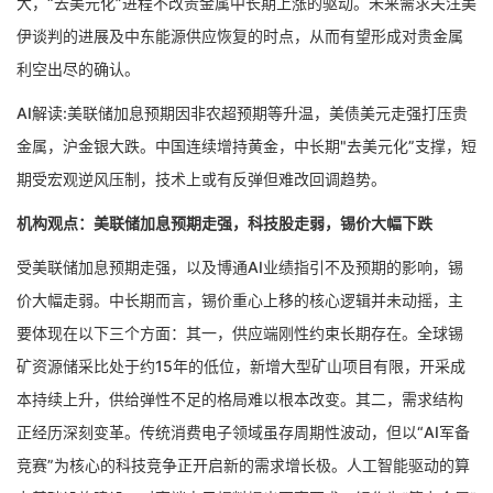
大，“去美元化”进程不改贵金属中长期上涨的驱动。未来需求关注美
伊谈判的进展及中东能源供应恢复的时点，从而有望形成对贵金属
利空出尽的确认。
AI解读:美联储加息预期因非农超预期等升温，美债美元走强打压贵
金属，沪金银大跌。中国连续增持黄金，中长期"去美元化”支撑，短
期受宏观逆风压制，技术上或有反弹但难改回调趋势。
机构观点：美联储加息预期走强，科技股走弱，锡价大幅下跌
受美联储加息预期走强，以及博通AI业绩指引不及预期的影响，锡
价大幅走弱。中长期而言，锡价重心上移的核心逻辑并未动摇，主
要体现在以下三个方面：其一，供应端刚性约束长期存在。全球锡
矿资源储采比处于约15年的低位，新增大型矿山项目有限，开采成
本持续上升，供给弹性不足的格局难以根本改变。其二，需求结构
正经历深刻变革。传统消费电子领域虽存周期性波动，但以“AI军备
竞赛”为核心的科技竞争正开启新的需求增长极。人工智能驱动的算