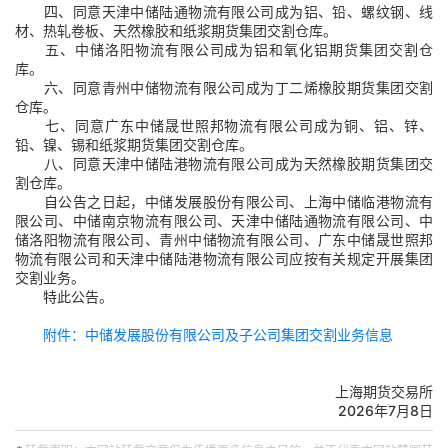
四、同意天津中储陆通物流有限公司成为铝、
铅
、螺纹钢、线
材、热轧卷板、天然橡胶
和
纸浆期货集团交割仓库。
五、中储洛阳物流有限公司成为铝
和
氧化铝期货集团交割仓
库。
六、同意青州中储物流有限公司成为丁二烯橡胶期货集团交割
仓库。
七、同意广东中储晟世照邦物流有限公司成为铜、铝、锌、
铅、
镍、
锡
和
纸浆期货集团交割仓库。
八、
同意
天津
中储陆港物流有限公司成为天然橡胶期货集团交
割仓库。
自
公告
之日起，中储发展股份有限公司、上海中储临港物流有
限公司、中储南京物流有限公司、天津中储陆通物流有限公司、中
储洛阳物流有限公司、青州中储物流有限公司、广东中储晟世照邦
物流有限公司
和
天津中储陆港物流有限公司应按有关规定开展集团
交割业务。
特此公告。
附件：中储发展股份有限公司及子公司集团交割业
务
信息
上海期货交易所
2026年
7
月
8
日