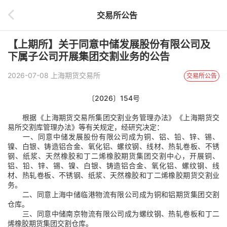
交易所公告
【上期所】关于同意中储发展股份有限公司及
下属子公司开展集团交割业务的公告
2026-07-08 上海期货交易所
交易所公告
〔2026〕
1
54号
根据《上海期货交易所集团交割业务管理办法》《上海期货交
易所交割库管理办法》等有关规定，经研究决定：
一、同意中储发展股份有限公司成为铜、铝、铅、锌、锡、
镍、白银、
铸造铝合金
、
氧化铝、
螺纹钢、线材、热轧卷板、
不锈
钢、
纸浆、天然橡胶
和
丁二烯橡胶期货集团交割中心，开展铜、
铝、铅、锌、锡、镍、白银、
铸造铝合金
、
氧化铝、
螺纹钢、线
材、热轧卷板、
不锈钢、
纸浆、天然橡胶
和
丁二烯橡胶期货交割业
务。
二、同意上海中储临港物流有限公司成为铜
和
铝期货集团交割
仓库
。
三、同意中储南京物流有限公司成为螺纹钢、热轧卷板
和
丁二
烯橡胶期货集团交割仓库。