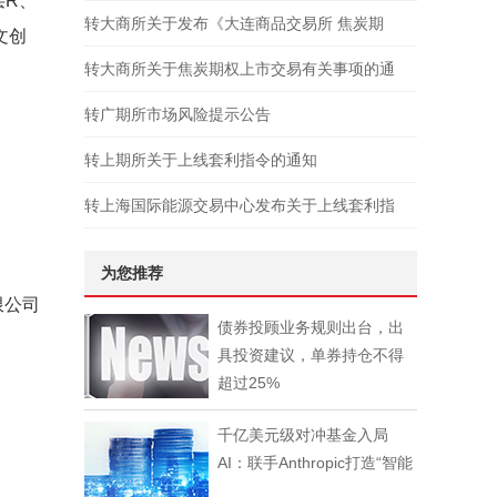
层R、
转大商所关于发布《大连商品交易所 焦炭期
文创
转大商所关于焦炭期权上市交易有关事项的通
转广期所市场风险提示公告
转上期所关于上线套利指令的通知
转上海国际能源交易中心发布关于上线套利指
为您推荐
限公司
债券投顾业务规则出台，出
具投资建议，单券持仓不得
超过25%
千亿美元级对冲基金入局
AI：联手Anthropic打造“智能