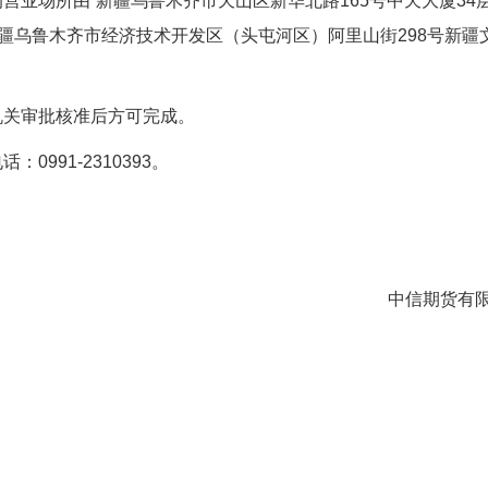
的营业场所由
“
新疆乌鲁木齐市天山区新华北路
165号中天大厦34
疆乌鲁木齐市经济
技术
开发区
（
头屯河区
）
阿里山街
298号新疆
机关审批核准后方可完成。
电话：
0991-2310393。
中信期货有