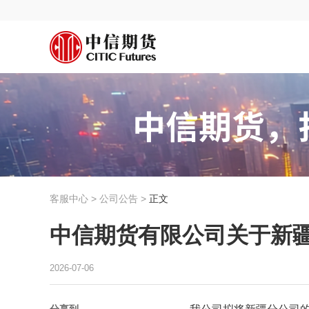
客服中心 > 公司公告 >
正文
中信期货有限公司关于新疆
2026-07-06