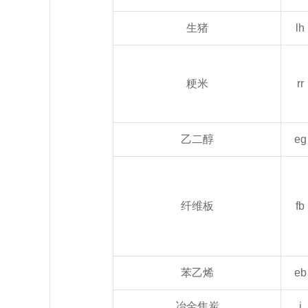
生猪
lh
粳米
rr
乙二醇
eg
纤维板
fb
苯乙烯
eb
冶金焦炭
j