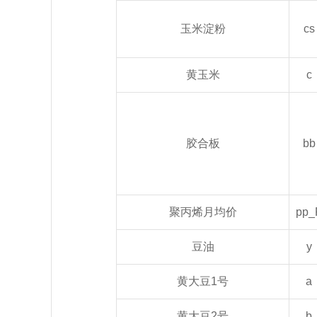
玉米淀粉
cs
黄玉米
c
胶合板
bb
聚丙烯月均价
pp_
豆油
y
黄大豆1号
a
黄大豆2号
b