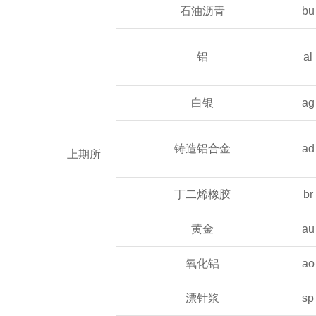
石油沥青
bu
铝
al
白银
ag
铸造铝合金
ad
上期所
丁二烯橡胶
br
黄金
au
氧化铝
ao
漂针浆
sp