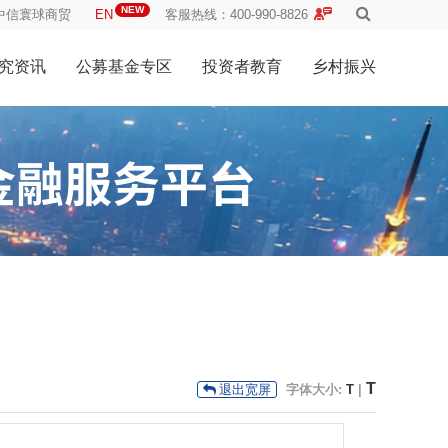
NEW
中信寰球商贸
EN
客服热线：400-990-8826
究资讯
公募基金专区
投资者教育
乡村振兴
T
字体大小:
T
|
退出宽屏