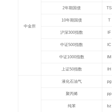
2年期国债
TS
10年期国债
T
中金所
沪深300指数
IF
中证500指数
IC
中证1000指数
IM
上证50指数
IH
液化石油气
pg
聚丙烯
pp
纯苯
bz