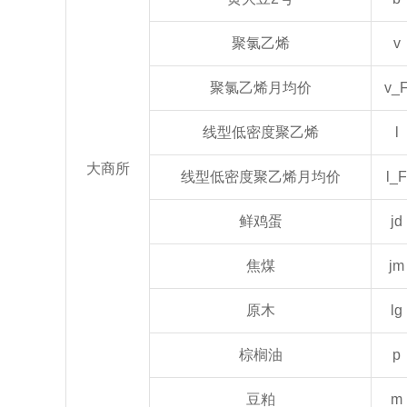
聚氯乙烯
v
聚氯乙烯月均价
v_
线型低密度聚乙烯
l
大商所
线型低密度聚乙烯月均价
l_F
鲜鸡蛋
jd
焦煤
jm
原木
lg
棕榈油
p
豆粕
m