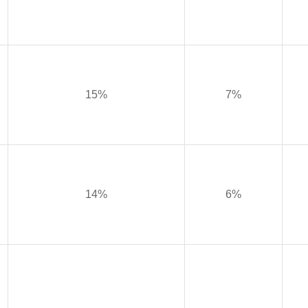
15%
7%
14%
6%