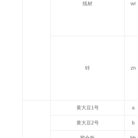
线材
wr
锌
zn
黄大豆1号
a
黄大豆2号
b
胶合板
bb