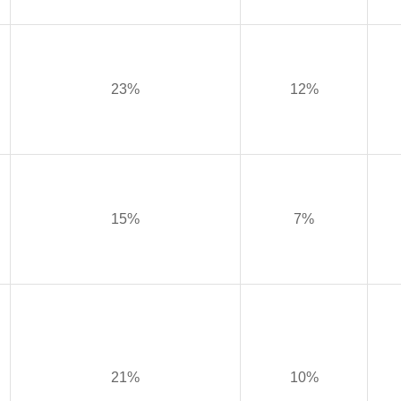
23%
12%
15%
7%
21%
10%