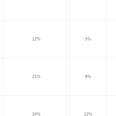
12%
5%
21%
9%
24%
12%