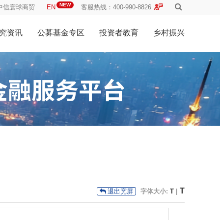
NEW
中信寰球商贸
EN
客服热线：400-990-8826
究资讯
公募基金专区
投资者教育
乡村振兴
T
字体大小:
T
|
退出宽屏