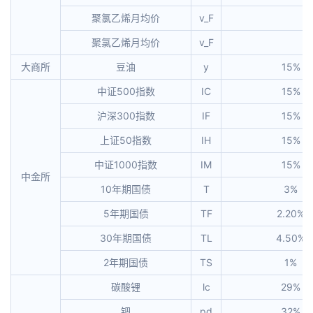
聚氯乙烯月均价
v_F
聚氯乙烯月均价
v_F
大商所
豆油
y
15%
中证500指数
IC
15%
沪深300指数
IF
15%
上证50指数
IH
15%
中证1000指数
IM
15%
中金所
10年期国债
T
3%
5年期国债
TF
2.20%
30年期国债
TL
4.50%
2年期国债
TS
1%
碳酸锂
lc
29%
钯
pd
32%