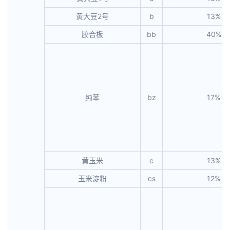
黄大豆2号
b
13%
胶合板
bb
40%
纯苯
bz
17%
黄玉米
c
13%
玉米淀粉
cs
12%