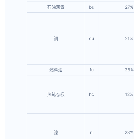
石油沥青
bu
27%
铜
cu
21%
燃料油
fu
38%
热轧卷板
hc
12%
镍
ni
23%