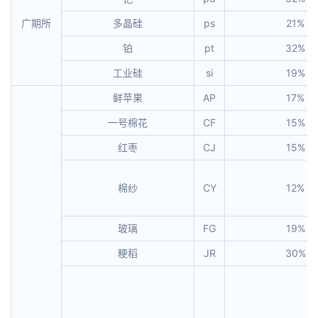
广期所
多晶硅
ps
21%
铂
pt
32%
工业硅
si
19%
鲜苹果
AP
17%
一号棉花
CF
15%
红枣
CJ
15%
棉纱
CY
12%
玻璃
FG
19%
粳稻
JR
30%