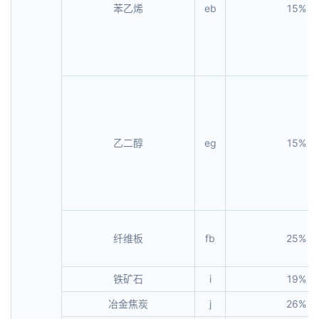
苯乙烯
eb
15%
乙二醇
eg
15%
纤维板
fb
25%
铁矿石
i
19%
冶金焦炭
j
26%