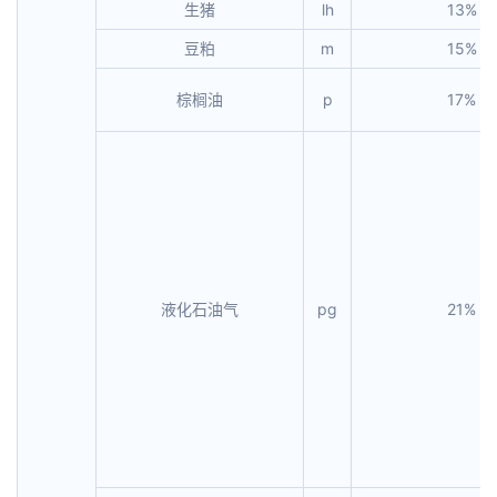
生猪
lh
13%
豆粕
m
15%
棕榈油
p
17%
液化石油气
pg
21%